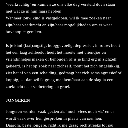
‘veerkrachtig’ en kunnen ze ons elke dag versteld doen staan
met wat ze in hun mars hebben.
Wanneer jouw kind is vastgelopen, wil ik mee zoeken naar
zijn/haar veerkracht en zijn/haar mogelijkheden om er weer
bovenop te geraken.
Is je kind (faal)angstig,
hooggevoelig
, depressief, in rouw; heeft
het een laag zelfbeeld; heeft het moeite met vriendjes en
vriendinnetjes maken of behouden of is je kind erg in zichzelf
gekeerd, is het op zoek naar zichzelf, toont het zich ongelukkig,
ziet het af van een scheiding, gedraagt het zich soms agressief of
koppig, … dan wil ik graag met hem/haar aan de slag in een
zoektocht naar verbetering en groei.
JONGEREN
Jongeren worden vaak gezien als ‘noch vlees noch vis' en er
wordt vaak
over
hen gesproken in plaats van
met
hen.
Daarom, beste jongere, richt ik me graag rechtstreeks tot jou.