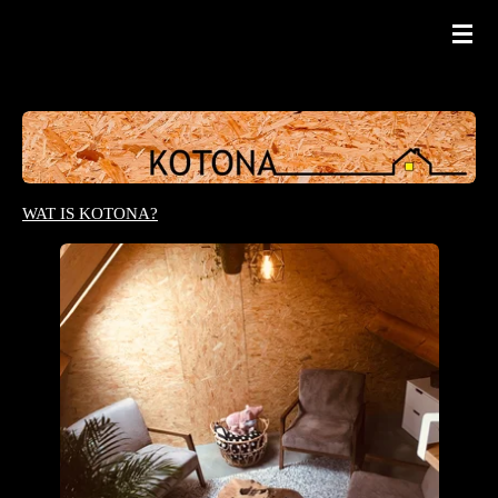
Ga
direct
naar
de
hoofdinhoud
WAT IS KOTONA?